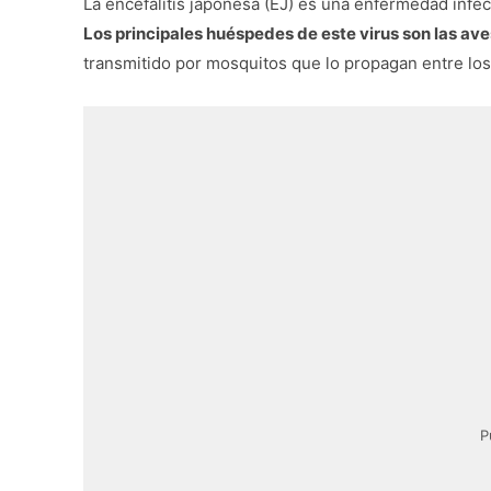
La encefalitis japonesa (EJ) es una enfermedad infecc
Los principales huéspedes de este virus son las aves
transmitido por mosquitos que lo propagan entre los
P