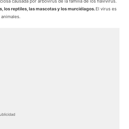
iosa causada por arbovirus de la familia de los flavivirus.
, los reptiles, las mascotas y los murciélagos.
El virus es
 animales.
ublicidad