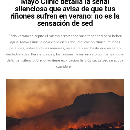
Mayo Clinic detalla la señal
silenciosa que avisa de que tus
riñones sufren en verano: no es la
sensación de sed
Cada verano se repite el mismo error: esperar a tener sed para beber
agua. Mayo Clinic lo deja claro en su documentación clínica: muchas
personas, sobre todo las mayores, no sienten sed hasta que ya están
deshidratadas. Para entonces, los riñones llevan un rato compensando el
déficit en silencio. El motivo tiene explicación fisiológica. La sed se activa
cuando el...