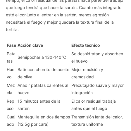
tiempo, el calor residual de las patatas hace parte del trabajo
que luego tendrá que hacer la sartén. Cuanto más integrado
esté el conjunto al entrar en la sartén, menos agresión
necesitará el fuego y mejor quedará la textura final de la
tortilla.
Fase
Acción clave
Efecto técnico
Pata
Se deshidratan y absorben
Semipochar a 130-140°C
tas
el huevo
Hue
Batir con chorrito de aceite
Mejor emulsión y
vo
de oliva
cremosidad
Mez
Añadir patatas calientes al
Precutajado suave y mayor
cla
huevo
integración
Rep
15 minutos antes de la
El calor residual trabaja
oso
sartén
antes que el fuego
Cuaj
Mantequilla en dos tiempos
Transmisión lenta del calor,
ado
(12,5g por cara)
textura uniforme