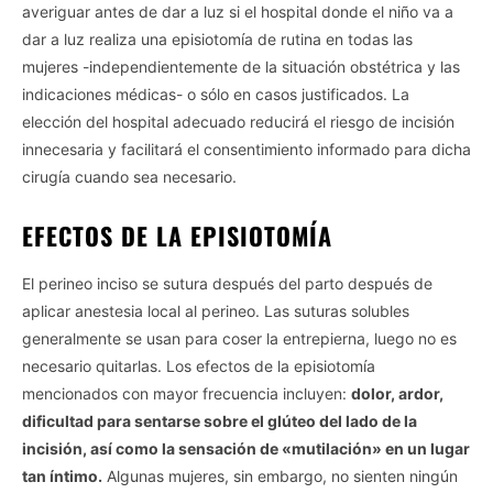
averiguar antes de dar a luz si el hospital donde el niño va a
dar a luz realiza una episiotomía de rutina en todas las
mujeres -independientemente de la situación obstétrica y las
Vida.es -
Do Not Process My Personal Information
indicaciones médicas- o sólo en casos justificados. La
elección del hospital adecuado reducirá el riesgo de incisión
If you wish to opt-out of the sale, sharing to third parties, or
innecesaria y facilitará el consentimiento informado para dicha
processing of your personal or sensitive information for
cirugía cuando sea necesario.
targeted advertising by us, please use the below opt-out
section to confirm your selection. Please note that after your
EFECTOS DE LA EPISIOTOMÍA
opt-out request is processed you may continue seeing
interest-based ads based on personal information utilized by
us or personal information disclosed to third parties prior to
El perineo inciso se sutura después del parto después de
your opt-out. You may separately opt-out of the further
aplicar anestesia local al perineo. Las suturas solubles
disclosure of your personal information by third parties on the
generalmente se usan para coser la entrepierna, luego no es
IAB’s list of downstream participants. This information may
necesario quitarlas. Los efectos de la episiotomía
also be disclosed by us to third parties on the
IAB’s List of
Downstream Participants
that may further disclose it to other
mencionados con mayor frecuencia incluyen:
dolor, ardor,
third parties.
dificultad para sentarse sobre el glúteo del lado de la
incisión, así como la sensación de «mutilación» en un lugar
Personal Data Processing Opt Outs
tan íntimo.
Algunas mujeres, sin embargo, no sienten ningún