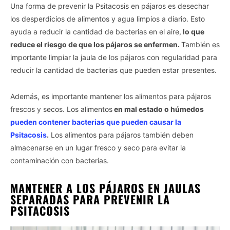
Una forma de prevenir la Psitacosis en pájaros es desechar
los desperdicios de alimentos y agua limpios a diario. Esto
ayuda a reducir la cantidad de bacterias en el aire,
lo que
reduce el riesgo de que los pájaros se enfermen.
También es
importante limpiar la jaula de los pájaros con regularidad para
reducir la cantidad de bacterias que pueden estar presentes.
Además, es importante mantener los alimentos para pájaros
frescos y secos. Los alimentos
en mal estado o húmedos
pueden contener bacterias que pueden causar la
Psitacosis
.
Los alimentos para pájaros también deben
almacenarse en un lugar fresco y seco para evitar la
contaminación con bacterias.
MANTENER A LOS PÁJAROS EN JAULAS
Vida.es -
Do Not Process My Personal Information
SEPARADAS PARA PREVENIR LA
PSITACOSIS
If you wish to opt-out of the sale, sharing to third parties, or
processing of your personal or sensitive information for