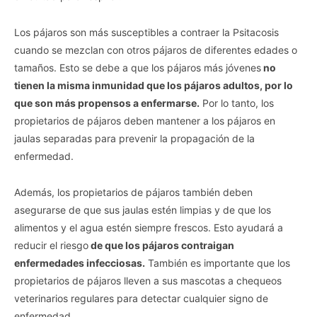
Personal Data for Targeted Advertising.
Opted In
Los pájaros son más susceptibles a contraer la Psitacosis
I want to opt-out of Collection, Use,
cuando se mezclan con otros pájaros de diferentes edades o
Retention, Sale, and/or Sharing of my
Personal Data that Is Unrelated with the
tamaños. Esto se debe a que los pájaros más jóvenes
no
Purposes for which it was collected.
Opted Out
tienen la misma inmunidad que los pájaros adultos, por lo
que son más propensos a enfermarse.
Por lo tanto, los
CONFIRM
propietarios de pájaros deben mantener a los pájaros en
jaulas separadas para prevenir la propagación de la
enfermedad.
Además, los propietarios de pájaros también deben
asegurarse de que sus jaulas estén limpias y de que los
alimentos y el agua estén siempre frescos. Esto ayudará a
reducir el riesgo
de que los pájaros contraigan
enfermedades infecciosas.
También es importante que los
propietarios de pájaros lleven a sus mascotas a chequeos
veterinarios regulares para detectar cualquier signo de
enfermedad.