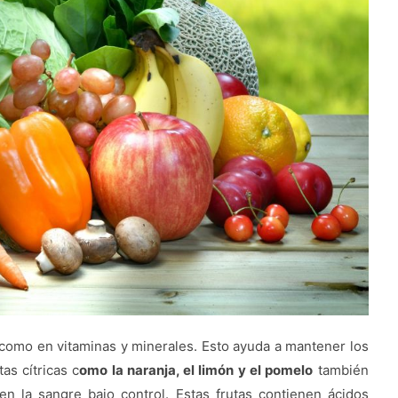
sí como en vitaminas y minerales. Esto ayuda a mantener los
as cítricas c
omo la naranja, el limón y el pomelo
también
n la sangre bajo control. Estas frutas contienen ácidos