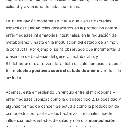
I want to opt-out of processing my
Personal Data for Targeted Advertising.
calidad y diversidad de estas bacterias.
Opted In
La investigación moderna apunta a que ciertas bacterias
I want to opt-out of Collection, Use,
Retention, Sale, and/or Sharing of my
específicas juegan roles destacados en la protección contra
Personal Data that Is Unrelated with the
Purposes for which it was collected.
enfermedades inflamatorias intestinales, en la regulación del
Opted Out
metabolismo y hasta en la modulación del estado de ánimo y
la conducta. Por ejemplo, se ha observado que incrementar la
CONFIRM
presencia de bacterias del género Lactobacillus y
Bifidobacterium, a través de la dieta o suplementación, puede
tener
efectos positivos sobre el estado de ánimo
y reducir la
ansiedad.
Además, está emergiendo un vínculo entre el microbioma y
enfermedades crónicas como la diabetes tipo 2, la obesidad y
algunas formas de cáncer. Se estudia cómo la producción de
compuestos por parte de las bacterias intestinales puede
influenciar estos estados de salud y cómo la
manipulación