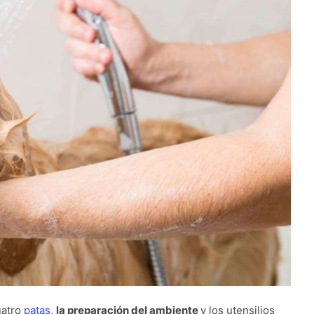
uatro
patas
,
la preparación del ambiente
y los utensilios