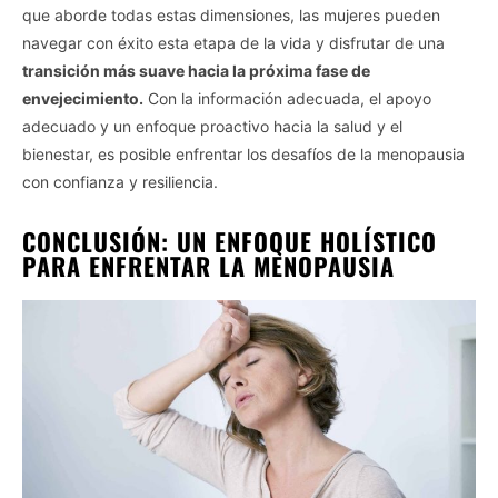
que aborde todas estas dimensiones, las mujeres pueden
section to confirm your selection. Please note that after your
opt-out request is processed you may continue seeing
navegar con éxito esta etapa de la vida y disfrutar de una
interest-based ads based on personal information utilized by
transición más suave hacia la próxima fase de
us or personal information disclosed to third parties prior to
envejecimiento.
Con la información adecuada, el apoyo
your opt-out. You may separately opt-out of the further
adecuado y un enfoque proactivo hacia la salud y el
disclosure of your personal information by third parties on the
bienestar, es posible enfrentar los desafíos de la menopausia
IAB’s list of downstream participants. This information may
con confianza y resiliencia.
also be disclosed by us to third parties on the
IAB’s List of
Downstream Participants
that may further disclose it to other
third parties.
CONCLUSIÓN: UN ENFOQUE HOLÍSTICO
PARA ENFRENTAR LA MENOPAUSIA
Personal Data Processing Opt Outs
I want to opt-out of the Sharing of my
personal data.
Opted In
I want to opt-out of the Sale of my
Personal Data.
Opted In
I want to opt-out of processing my
Personal Data for Targeted Advertising.