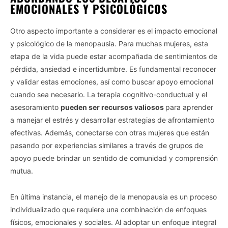
EMOCIONALES Y PSICOLÓGICOS
Otro aspecto importante a considerar es el impacto emocional
y psicológico de la menopausia. Para muchas mujeres, esta
etapa de la vida puede estar acompañada de sentimientos de
pérdida, ansiedad e incertidumbre. Es fundamental reconocer
y validar estas emociones, así como buscar apoyo emocional
cuando sea necesario. La terapia cognitivo-conductual y el
asesoramiento
pueden ser recursos valiosos
para aprender
a manejar el estrés y desarrollar estrategias de afrontamiento
efectivas. Además, conectarse con otras mujeres que están
pasando por experiencias similares a través de grupos de
apoyo puede brindar un sentido de comunidad y comprensión
mutua.
Vida.es -
Do Not Process My Personal Information
En última instancia, el manejo de la menopausia es un proceso
If you wish to opt-out of the sale, sharing to third parties, or
individualizado que requiere una combinación de enfoques
processing of your personal or sensitive information for
físicos, emocionales y sociales. Al adoptar un enfoque integral
targeted advertising by us, please use the below opt-out