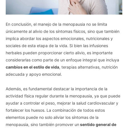
Opted In
I want to opt-out of Collection, Use,
Retention, Sale, and/or Sharing of my
Personal Data that Is Unrelated with the
Purposes for which it was collected.
En conclusión, el manejo de la menopausia no se limita
Opted Out
únicamente al alivio de los síntomas físicos, sino que también
implica abordar los aspectos emocionales, nutricionales y
CONFIRM
sociales de esta etapa de la vida. Si bien las infusiones
herbales pueden proporcionar cierto alivio, es importante
considerarlas como parte de un enfoque integral que incluya
cambios en el estilo de vida
, terapias alternativas, nutrición
adecuada y apoyo emocional.
Además, es fundamental destacar la importancia de la
actividad física regular durante la menopausia, ya que puede
ayudar a controlar el peso, mejorar la salud cardiovascular y
fortalecer los huesos. La combinación de todos estos
elementos puede no solo aliviar los síntomas de la
menopausia, sino también promover un
sentido general de