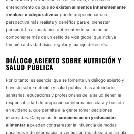
entendimiento de que
no existen alimentos inherentemente
I want to opt-out of the Sharing of my
personal data.
«malos» o «depurativos»
puede proporcionar una
Opted In
perspectiva más realista y benéfica para el bienestar
I want to opt-out of the Sale of my
personal. La alimentación debe entenderse como un
Personal Data.
componente más de un estilo de vida global que incluya
Opted In
también actividad física regular y manejo del estrés.
I want to opt-out of processing my
Personal Data for Targeted Advertising.
Opted In
DIÁLOGO ABIERTO SOBRE NUTRICIÓN Y
SALUD PÚBLICA
I want to opt-out of Collection, Use,
Retention, Sale, and/or Sharing of my
Personal Data that Is Unrelated with the
Por lo tanto, es esencial que se fomente un diálogo abierto y
Purposes for which it was collected.
Opted Out
honesto sobre nutrición y salud pública. Las autoridades
sanitarias, educadores y profesionales de la salud tienen la
CONFIRM
responsabilidad de proporcionar información clara y basada
en evidencia, que permita a la gente tomar decisiones
informadas. Campañas de
concienciación y educación
alimentaria
pueden contrarrestar la influencia de modas
pasajeras y de información a veces contradictoria que circula