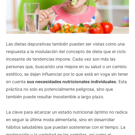
Vida.es -
Do Not Process My Personal Information
If you wish to opt-out of the sale, sharing to third parties, or
Las dietas depurativas también pueden ser vistas como una
processing of your personal or sensitive information for
respuesta a la modulación del concepto de dieta que el ciclo
targeted advertising by us, please use the below opt-out
incesante de tendencias impone. Cada vez son más las
section to confirm your selection. Please note that after your
personas que, buscando una mejora en su salud o un cambio
opt-out request is processed you may continue seeing
estético, se dejan influenciar por lo que está en voga sin tener
interest-based ads based on personal information utilized by
us or personal information disclosed to third parties prior to
en cuenta
sus necesidades nutricionales individuales.
Esta
your opt-out. You may separately opt-out of the further
práctica no solo es potencialmente peligrosa, sino que
disclosure of your personal information by third parties on the
también puede resultar insostenible a largo plazo.
IAB’s list of downstream participants. This information may
also be disclosed by us to third parties on the
IAB’s List of
La clave para alcanzar un estado nutricional óptimo no radica
Downstream Participants
that may further disclose it to other
third parties.
en seguir la última moda alimentaria, sino en desarrollar
hábitos saludables que puedan sostenerse con el tiempo. La
Personal Data Processing Opt Outs
moderación y la variedad en las comidas, así como el