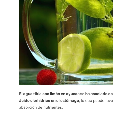
El agua tibia con limón en ayunas se ha asociado con
ácido clorhídrico en el estómago
, lo que puede favo
absorción de nutrientes.