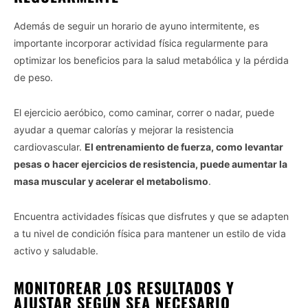
Además de seguir un horario de ayuno intermitente, es
importante incorporar actividad física regularmente para
optimizar los beneficios para la salud metabólica y la pérdida
de peso.
Vida.es -
Do Not Process My Personal Information
El ejercicio aeróbico, como caminar, correr o nadar, puede
If you wish to opt-out of the sale, sharing to third parties, or
ayudar a quemar calorías y mejorar la resistencia
processing of your personal or sensitive information for
cardiovascular.
El entrenamiento de fuerza, como levantar
targeted advertising by us, please use the below opt-out
pesas o hacer ejercicios de resistencia, puede aumentar la
section to confirm your selection. Please note that after your
masa muscular y acelerar el metabolismo
.
opt-out request is processed you may continue seeing
interest-based ads based on personal information utilized by
us or personal information disclosed to third parties prior to
Encuentra actividades físicas que disfrutes y que se adapten
your opt-out. You may separately opt-out of the further
a tu nivel de condición física para mantener un estilo de vida
disclosure of your personal information by third parties on the
activo y saludable.
IAB’s list of downstream participants. This information may
also be disclosed by us to third parties on the
IAB’s List of
MONITOREAR LOS RESULTADOS Y
Downstream Participants
that may further disclose it to other
third parties.
AJUSTAR SEGÚN SEA NECESARIO