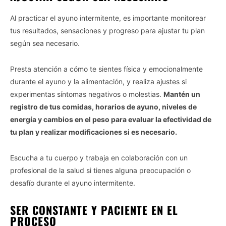
Personal Data Processing Opt Outs
Al practicar el ayuno intermitente, es importante monitorear
tus resultados, sensaciones y progreso para ajustar tu plan
I want to opt-out of the Sharing of my
personal data.
según sea necesario.
Opted In
I want to opt-out of the Sale of my
Presta atención a cómo te sientes física y emocionalmente
Personal Data.
Opted In
durante el ayuno y la alimentación, y realiza ajustes si
experimentas síntomas negativos o molestias.
Mantén un
I want to opt-out of processing my
registro de tus comidas, horarios de ayuno, niveles de
Personal Data for Targeted Advertising.
Opted In
energía y cambios en el peso para evaluar la efectividad de
tu plan y realizar modificaciones si es necesario.
I want to opt-out of Collection, Use,
Retention, Sale, and/or Sharing of my
Personal Data that Is Unrelated with the
Purposes for which it was collected.
Escucha a tu cuerpo y trabaja en colaboración con un
Opted Out
profesional de la salud si tienes alguna preocupación o
desafío durante el ayuno intermitente.
CONFIRM
SER CONSTANTE Y PACIENTE EN EL
PROCESO