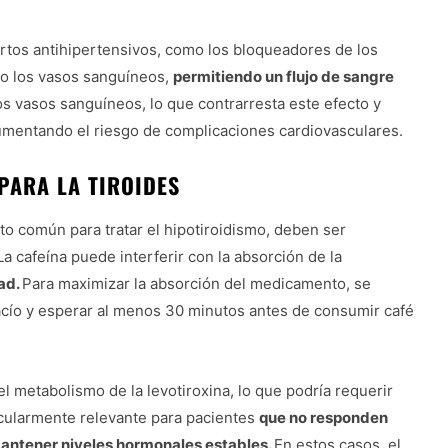
ertos antihipertensivos, como los bloqueadores de los
do los vasos sanguíneos,
permitiendo un flujo de sangre
os vasos sanguíneos, lo que contrarresta este efecto y
aumentando el riesgo de complicaciones cardiovasculares.
PARA LA TIROIDES
o común para tratar el hipotiroidismo, deben ser
 cafeína puede interferir con la absorción de la
ad.
Para maximizar la absorción del medicamento, se
acío y esperar al menos 30 minutos antes de consumir café
l metabolismo de la levotiroxina, lo que podría requerir
icularmente relevante para pacientes
que no responden
 mantener niveles hormonales estables.
En estos casos, el