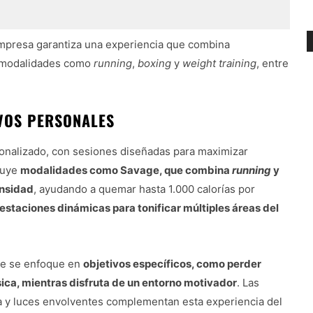
empresa garantiza una experiencia que combina
do modalidades como
running
,
boxing
y
weight training
, entre
VOS PERSONALES
onalizado, con sesiones diseñadas para maximizar
luye
modalidades como Savage, que combina
running
y
ensidad
, ayudando a quemar hasta 1.000 calorías por
staciones dinámicas para tonificar múltiples áreas del
nte se enfoque en
objetivos específicos, como perder
física, mientras disfruta de un entorno motivador
. Las
ca y luces envolventes complementan esta experiencia del