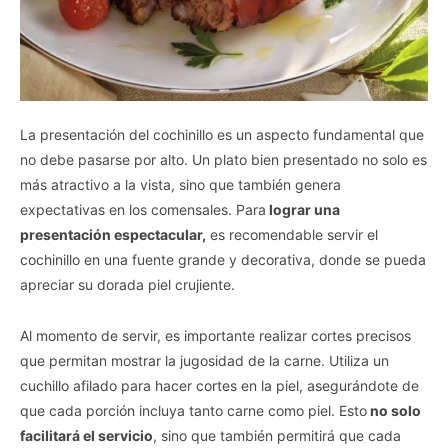
I want to opt-out of the Sharing of my
personal data.
Opted In
I want to opt-out of the Sale of my
Personal Data.
Opted In
La presentación del cochinillo es un aspecto fundamental que
I want to opt-out of processing my
no debe pasarse por alto. Un plato bien presentado no solo es
Personal Data for Targeted Advertising.
Opted In
más atractivo a la vista, sino que también genera
expectativas en los comensales. Para
lograr una
I want to opt-out of Collection, Use,
Retention, Sale, and/or Sharing of my
presentación espectacular,
es recomendable servir el
Personal Data that Is Unrelated with the
cochinillo en una fuente grande y decorativa, donde se pueda
Purposes for which it was collected.
Opted Out
apreciar su dorada piel crujiente.
CONFIRM
Al momento de servir, es importante realizar cortes precisos
que permitan mostrar la jugosidad de la carne. Utiliza un
cuchillo afilado para hacer cortes en la piel, asegurándote de
que cada porción incluya tanto carne como piel. Esto
no solo
facilitará el servicio
, sino que también permitirá que cada