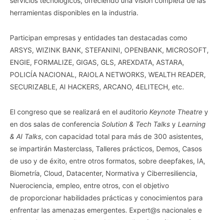
servicios tecnológicos, ofreciendo una visión completa de las
herramientas disponibles en la industria.
Participan empresas y entidades tan destacadas como
ARSYS, WIZINK BANK, STEFANINI, OPENBANK, MICROSOFT,
ENGIE, FORMALIZE, GIGAS, GLS, AREXDATA, ASTARA,
POLICÍA NACIONAL, RAIOLA NETWORKS, WEALTH READER,
SECURIZABLE, AI HACKERS, ARCANO, 4ELITECH, etc.
El congreso que se realizará en el auditorio
Keynote Theatre
y
en dos salas de conferencia
Solution & Tech Talks
y
Learning
& AI Talks
, con capacidad total para más de 300 asistentes,
se impartirán Masterclass, Talleres prácticos, Demos, Casos
de uso y de éxito, entre otros formatos, sobre deepfakes, IA,
Biometría, Cloud, Datacenter, Normativa y Ciberresiliencia,
Nuerociencia, empleo, entre otros, con el objetivo
de proporcionar habilidades prácticas y conocimientos para
enfrentar las amenazas emergentes. Expert@s nacionales e