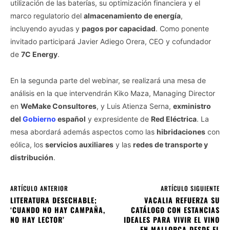
utilización de las baterías, su optimización financiera y el
marco regulatorio del
almacenamiento de energía
,
incluyendo ayudas y
pagos por capacidad
. Como ponente
invitado participará Javier Adiego Orera, CEO y cofundador
de
7C Energy
.
En la segunda parte del webinar, se realizará una mesa de
análisis en la que intervendrán Kiko Maza, Managing Director
en
WeMake Consultores
, y Luis Atienza Serna,
exministro
del
Gobierno
español
y expresidente de
Red Eléctrica
. La
mesa abordará además aspectos como las
hibridaciones
con
eólica, los
servicios auxiliares
y las
redes de transporte y
distribución
.
ARTÍCULO ANTERIOR
ARTÍCULO SIGUIENTE
LITERATURA DESECHABLE;
VACALIA REFUERZA SU
‘CUANDO NO HAY CAMPAÑA,
CATÁLOGO CON ESTANCIAS
NO HAY LECTOR’
IDEALES PARA VIVIR EL VINO
EN MALLORCA DESDE EL