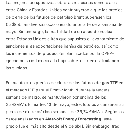
Las mejores perspectivas sobre las relaciones comerciales
your opt-out. You may separately opt-out of the further
disclosure of your personal information by third parties on the
entre China y Estados Unidos contribuyeron a que los precios
IAB’s list of downstream participants. This information may
de cierre de los futuros de petróleo Brent superasen los
also be disclosed by us to third parties on the
IAB’s List of
65 $/bbl en diversas ocasiones durante la tercera semana de
Downstream Participants
that may further disclose it to other
mayo. Sin embargo, la posibilidad de un acuerdo nuclear
third parties.
entre Estados Unidos e Irán que supusiera el levantamiento de
Personal Data Processing Opt Outs
sanciones a las exportaciones iraníes de petróleo, así como
los incrementos de producción planificados por la OPEP+,
I want to opt-out of the Sharing of my
personal data.
ejercieron su influencia a la baja sobre los precios, limitando
Opted In
las subidas.
I want to opt-out of the Sale of my
Personal Data.
En cuanto a los precios de cierre de los futuros de
gas TTF
en
Opted In
el mercado ICE para el Front-Month, durante la tercera
I want to opt-out of processing my
semana de marzo, se mantuvieron por encima de los
Personal Data for Targeted Advertising.
35 €/MWh. El martes 13 de mayo, estos futuros alcanzaron su
Opted In
precio de cierre máximo semanal, de 35,74 €/MWh. Según los
I want to opt-out of Collection, Use,
datos analizados en
AleaSoft Energy Forecasting
, este
Retention, Sale, and/or Sharing of my
Personal Data that Is Unrelated with the
precio fue el más alto desde el 9 de abril. Sin embargo, tras
Purposes for which it was collected.