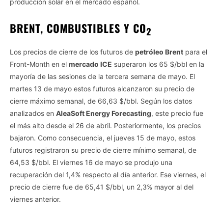
producción solar en el mercado español.
BRENT, COMBUSTIBLES Y CO
2
Los precios de cierre de los futuros de
petróleo Brent
para el
Front-Month en el
mercado ICE
superaron los 65 $/bbl en la
mayoría de las sesiones de la tercera semana de mayo. El
martes 13 de mayo estos futuros alcanzaron su precio de
cierre máximo semanal, de 66,63 $/bbl. Según los datos
analizados en
AleaSoft Energy Forecasting
, este precio fue
el más alto desde el 26 de abril. Posteriormente, los precios
Vida.es -
Do Not Process My Personal Information
bajaron. Como consecuencia, el jueves 15 de mayo, estos
futuros registraron su precio de cierre mínimo semanal, de
If you wish to opt-out of the sale, sharing to third parties, or
64,53 $/bbl. El viernes 16 de mayo se produjo una
processing of your personal or sensitive information for
targeted advertising by us, please use the below opt-out
recuperación del 1,4% respecto al día anterior. Ese viernes, el
section to confirm your selection. Please note that after your
precio de cierre fue de 65,41 $/bbl, un 2,3% mayor al del
opt-out request is processed you may continue seeing
viernes anterior.
interest-based ads based on personal information utilized by
us or personal information disclosed to third parties prior to