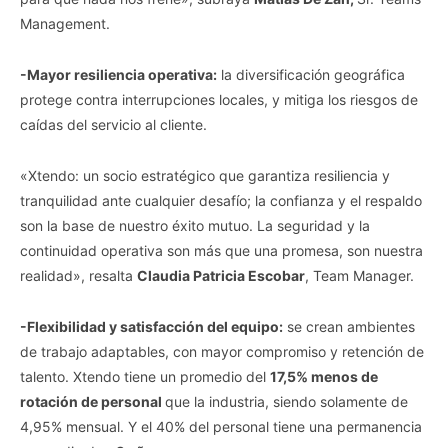
Management.
-Mayor resiliencia operativa:
la diversificación geográfica
protege contra interrupciones locales, y mitiga los riesgos de
caídas del servicio al cliente.
«Xtendo: un socio estratégico que garantiza resiliencia y
tranquilidad ante cualquier desafío; la confianza y el respaldo
son la base de nuestro éxito mutuo. La seguridad y la
continuidad operativa son más que una promesa, son nuestra
Vida.es -
Do Not Process My Personal Information
realidad», resalta
Claudia Patricia Escobar
, Team Manager.
If you wish to opt-out of the sale, sharing to third parties, or
processing of your personal or sensitive information for
-Flexibilidad y satisfacción del equipo:
se crean ambientes
targeted advertising by us, please use the below opt-out
de trabajo adaptables, con mayor compromiso y retención de
section to confirm your selection. Please note that after your
talento. Xtendo tiene un promedio del
17,5% menos de
opt-out request is processed you may continue seeing
rotación de personal
que la industria, siendo solamente de
interest-based ads based on personal information utilized by
4,95% mensual. Y el 40% del personal tiene una permanencia
us or personal information disclosed to third parties prior to