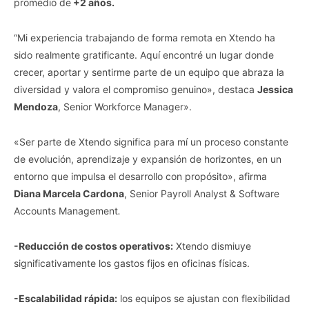
your opt-out. You may separately opt-out of the further
promedio de
+2 años.
disclosure of your personal information by third parties on the
IAB’s list of downstream participants. This information may
“Mi experiencia trabajando de forma remota en Xtendo ha
also be disclosed by us to third parties on the
IAB’s List of
sido realmente gratificante. Aquí encontré un lugar donde
Downstream Participants
that may further disclose it to other
crecer, aportar y sentirme parte de un equipo que abraza la
third parties.
diversidad y valora el compromiso genuino», destaca
Jessica
Personal Data Processing Opt Outs
Mendoza
, Senior Workforce Manager».
I want to opt-out of the Sharing of my
personal data.
«Ser parte de Xtendo significa para mí un proceso constante
Opted In
de evolución, aprendizaje y expansión de horizontes, en un
I want to opt-out of the Sale of my
entorno que impulsa el desarrollo con propósito», afirma
Personal Data.
Diana Marcela Cardona
, Senior Payroll Analyst & Software
Opted In
Accounts Management
.
I want to opt-out of processing my
Personal Data for Targeted Advertising.
Opted In
-Reducción de costos operativos:
Xtendo dismiuye
significativamente los gastos fijos en oficinas físicas.
I want to opt-out of Collection, Use,
Retention, Sale, and/or Sharing of my
Personal Data that Is Unrelated with the
-Escalabilidad rápida:
los equipos se ajustan con flexibilidad
Purposes for which it was collected.