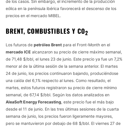
de los casos. Sin embargo, el incremento de la producción
eólica en la península ibérica favorecerá el descenso de los
precios en el mercado MIBEL.
BRENT, COMBUSTIBLES Y CO
2
Los futuros de
petróleo Brent
para el Front-Month en el
mercado ICE
alcanzaron su precio de cierre máximo semanal,
de 71,48 $/bbl, el lunes 23 de junio. Este precio ya fue un 7,2%
menor al de la última sesión de la semana anterior. El martes
24 de junio, los precios continuaron bajando, produciéndose
una caída del 6,1% respecto al lunes. Como resultado, el
martes, estos futuros registraron su precio de cierre mínimo
Vida.es -
Do Not Process My Personal Information
semanal, de 67,14 $/bbl. Según los datos analizados en
AleaSoft Energy Forecasting
, este precio fue el más bajo
If you wish to opt-out of the sale, sharing to third parties, or
desde el 11 de junio. En las tres últimas sesiones de la cuarta
processing of your personal or sensitive information for
semana de junio, los precios fueron ligeramente mayores,
targeted advertising by us, please use the below opt-out
section to confirm your selection. Please note that after your
pero se mantuvieron por debajo de 68 $/bbl. El viernes 27 de