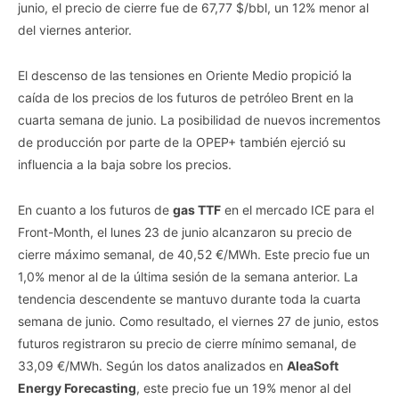
opt-out request is processed you may continue seeing
junio, el precio de cierre fue de 67,77 $/bbl, un 12% menor al
interest-based ads based on personal information utilized by
del viernes anterior.
us or personal information disclosed to third parties prior to
your opt-out. You may separately opt-out of the further
El descenso de las tensiones en Oriente Medio propició la
disclosure of your personal information by third parties on the
IAB’s list of downstream participants. This information may
caída de los precios de los futuros de petróleo Brent en la
also be disclosed by us to third parties on the
IAB’s List of
cuarta semana de junio. La posibilidad de nuevos incrementos
Downstream Participants
that may further disclose it to other
de producción por parte de la OPEP+ también ejerció su
third parties.
influencia a la baja sobre los precios.
Personal Data Processing Opt Outs
En cuanto a los futuros de
gas TTF
en el mercado ICE para el
CONFIRM
Front-Month, el lunes 23 de junio alcanzaron su precio de
cierre máximo semanal, de 40,52 €/MWh. Este precio fue un
1,0% menor al de la última sesión de la semana anterior. La
tendencia descendente se mantuvo durante toda la cuarta
semana de junio. Como resultado, el viernes 27 de junio, estos
futuros registraron su precio de cierre mínimo semanal, de
33,09 €/MWh. Según los datos analizados en
AleaSoft
Energy Forecasting
, este precio fue un 19% menor al del