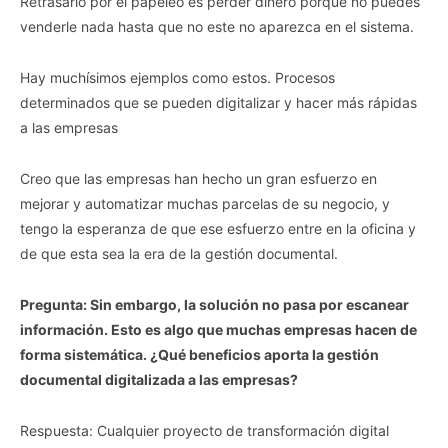
Retrasarlo por el papeleo es perder dinero porque no puedes
venderle nada hasta que no este no aparezca en el sistema.
Hay muchísimos ejemplos como estos. Procesos
Vida.es -
Do Not Process My Personal Information
determinados que se pueden digitalizar y hacer más rápidas
a las empresas
If you wish to opt-out of the sale, sharing to third parties, or
processing of your personal or sensitive information for
Creo que las empresas han hecho un gran esfuerzo en
targeted advertising by us, please use the below opt-out
mejorar y automatizar muchas parcelas de su negocio, y
section to confirm your selection. Please note that after your
opt-out request is processed you may continue seeing
tengo la esperanza de que ese esfuerzo entre en la oficina y
interest-based ads based on personal information utilized by
de que esta sea la era de la gestión documental.
us or personal information disclosed to third parties prior to
your opt-out. You may separately opt-out of the further
Pregunta: Sin embargo, la solución no pasa por escanear
disclosure of your personal information by third parties on the
información. Esto es algo que muchas empresas hacen de
IAB’s list of downstream participants. This information may
also be disclosed by us to third parties on the
IAB’s List of
forma sistemática. ¿Qué beneficios aporta la gestión
Downstream Participants
that may further disclose it to other
documental digitalizada a las empresas?
third parties.
Respuesta: Cualquier proyecto de transformación digital
Personal Data Processing Opt Outs