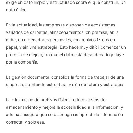
exige un dato limpio y estructurado sobre el que construir. Un
I want to opt-out of the Sharing of my
dato único.
personal data.
Opted In
En la actualidad, las empresas disponen de ecosistemas
I want to opt-out of the Sale of my
Personal Data.
variados de carpetas, almacenamientos, on premise, en la
Opted In
nube, en ordenadores personales, en archivos físicos en
papel, y sin una estrategia. Esto hace muy difícil comenzar un
I want to opt-out of processing my
Personal Data for Targeted Advertising.
proceso de mejora, porque el dato está desordenado y fluye
Opted In
por la compañía.
I want to opt-out of Collection, Use,
Retention, Sale, and/or Sharing of my
Personal Data that Is Unrelated with the
La gestión documental consolida la forma de trabajar de una
Purposes for which it was collected.
empresa, aportando estructura, visión de futuro y estrategia.
Opted Out
CONFIRM
La eliminación de archivos físicos reduce costos de
almacenamiento y mejora la accesibilidad a la información, y
además asegura que se disponga siempre de la información
correcta, y solo esa.