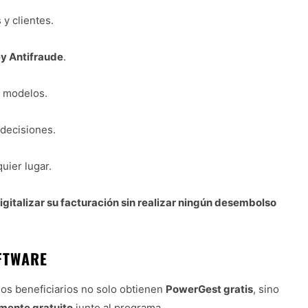
y clientes.
y Antifraude
.
 modelos.
 decisiones.
uier lugar.
igitalizar su facturación sin realizar ningún desembolso
FTWARE
los beneficiarios no solo obtienen
PowerGest gratis
, sino
mente gratuito
junto al programa.