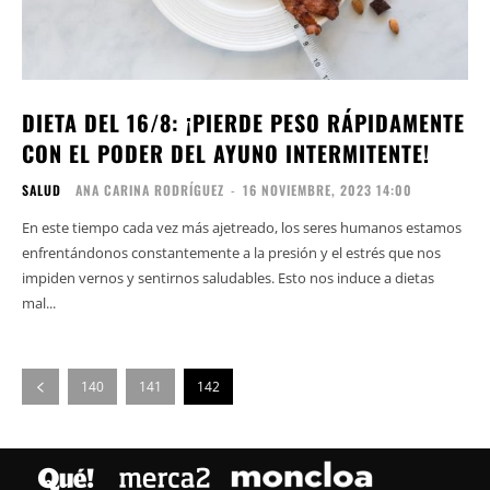
DIETA DEL 16/8: ¡PIERDE PESO RÁPIDAMENTE
CON EL PODER DEL AYUNO INTERMITENTE!
SALUD
ANA CARINA RODRÍGUEZ
-
16 NOVIEMBRE, 2023 14:00
En este tiempo cada vez más ajetreado, los seres humanos estamos
enfrentándonos constantemente a la presión y el estrés que nos
impiden vernos y sentirnos saludables. Esto nos induce a dietas
mal...
140
141
142