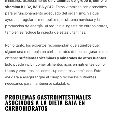
minerales, especialmente de
vitaminas del grupo B, como la
Vida.es -
Do Not Process My Personal Information
vitamina B1, B2, B3, B6 y B12.
Estas vitaminas son esenciales
para el funcionamiento adecuado del organismo, ya que
If you wish to opt-out of the sale, sharing to third parties, or
processing of your personal or sensitive information for
ayudan a regular el metabolismo, el sistema nervioso y la
targeted advertising by us, please use the below opt-out
producción de energía. Al reducir la ingesta de carbohidratos,
section to confirm your selection. Please note that after your
también se reduce la ingesta de estas vitaminas.
opt-out request is processed you may continue seeing
interest-based ads based on personal information utilized by
Por lo tanto, los expertos recomiendan que aquellos que
us or personal information disclosed to third parties prior to
your opt-out. You may separately opt-out of the further
siguen una dieta baja en carbohidratos deben asegurarse de
disclosure of your personal information by third parties on the
obtener
suficientes vitaminas y minerales de otras fuentes
.
IAB’s list of downstream participants. This information may
Esto puede incluir comer alimentos ricos en nutrientes como
also be disclosed by us to third parties on the
IAB’s List of
frutas y verduras, así como suplementos vitamínicos. Esto
Downstream Participants
that may further disclose it to other
ayudará a asegurar que el cuerpo reciba los nutrientes
third parties.
necesarios para mantenerse saludable.
Personal Data Processing Opt Outs
PROBLEMAS GASTROINTESTINALES
I want to opt-out of the Sharing of my
personal data.
ASOCIADOS A LA DIETA BAJA EN
Opted In
CARBOHIDRATOS