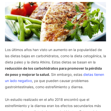
I want to opt-out of the Sale of my
Personal Data.
Opted In
I want to opt-out of processing my
Personal Data for Targeted Advertising.
Opted In
I want to opt-out of Collection, Use,
Retention, Sale, and/or Sharing of my
Personal Data that Is Unrelated with the
Purposes for which it was collected.
Opted Out
Los últimos años han visto un aumento en la popularidad de
las dietas bajas en carbohidratos, como la dieta cetogénica, la
CONFIRM
dieta paleo y la dieta Atkins. Estas dietas se basan en la
reducción de los carbohidratos para promover la pérdida
de peso y mejorar la salud.
Sin embargo, estas
dietas tienen
un lado negativo
, ya que pueden causar problemas
gastrointestinales, como estreñimiento y diarrea.
Un estudio realizado en el año 2018 encontró que el
estreñimiento y la diarrea eran los efectos secundarios más