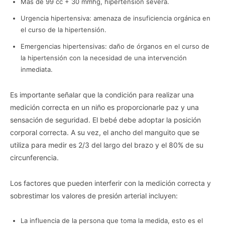
your opt-out. You may separately opt-out of the further
Más de 99 cc + 30 mmhg, hipertensión severa.
disclosure of your personal information by third parties on the
Urgencia hipertensiva: amenaza de insuficiencia orgánica en
IAB’s list of downstream participants. This information may
el curso de la hipertensión.
also be disclosed by us to third parties on the
IAB’s List of
Downstream Participants
that may further disclose it to other
Emergencias hipertensivas: daño de órganos en el curso de
third parties.
la hipertensión con la necesidad de una intervención
inmediata.
Personal Data Processing Opt Outs
I want to opt-out of the Sharing of my
Es importante señalar que la condición para realizar una
personal data.
medición correcta en un niño es proporcionarle paz y una
Opted In
sensación de seguridad. El bebé debe adoptar la posición
I want to opt-out of the Sale of my
corporal correcta. A su vez, el ancho del manguito que se
Personal Data.
Opted In
utiliza para medir es 2/3 del largo del brazo y el 80% de su
circunferencia.
I want to opt-out of processing my
Personal Data for Targeted Advertising.
Opted In
Los factores que pueden interferir con la medición correcta y
sobrestimar los valores de presión arterial incluyen:
I want to opt-out of Collection, Use,
Retention, Sale, and/or Sharing of my
Personal Data that Is Unrelated with the
Purposes for which it was collected.
La influencia de la persona que toma la medida, esto es el