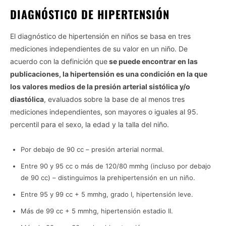
DIAGNÓSTICO DE HIPERTENSIÓN
El diagnóstico de hipertensión en niños se basa en tres
mediciones independientes de su valor en un niño. De
acuerdo con la definición que
se puede encontrar en las
publicaciones, la hipertensión es una condición en la que
los valores medios de la presión arterial sistólica y/o
diastólica
, evaluados sobre la base de al menos tres
mediciones independientes, son mayores o iguales al 95.
percentil para el sexo, la edad y la talla del niño.
Vida.es -
Do Not Process My Personal Information
Por debajo de 90 cc – presión arterial normal.
If you wish to opt-out of the sale, sharing to third parties, or
processing of your personal or sensitive information for
Entre 90 y 95 cc o más de 120/80 mmhg (incluso por debajo
targeted advertising by us, please use the below opt-out
de 90 cc) – distinguimos la prehipertensión en un niño.
section to confirm your selection. Please note that after your
Entre 95 y 99 cc + 5 mmhg, grado I, hipertensión leve.
opt-out request is processed you may continue seeing
interest-based ads based on personal information utilized by
Más de 99 cc + 5 mmhg, hipertensión estadio II.
us or personal information disclosed to third parties prior to