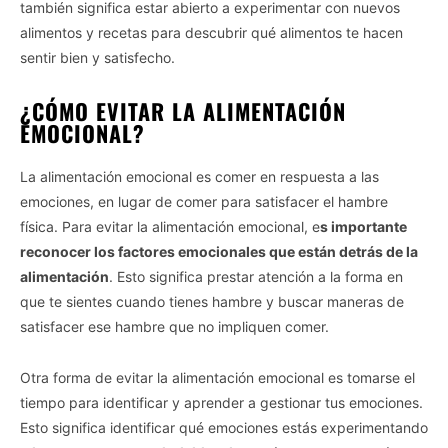
también significa estar abierto a experimentar con nuevos
Opted In
alimentos y recetas para descubrir qué alimentos te hacen
I want to opt-out of the Sale of my
sentir bien y satisfecho.
Personal Data.
Opted In
¿CÓMO EVITAR LA ALIMENTACIÓN
I want to opt-out of processing my
EMOCIONAL?
Personal Data for Targeted Advertising.
Opted In
La alimentación emocional es comer en respuesta a las
I want to opt-out of Collection, Use,
emociones, en lugar de comer para satisfacer el hambre
Retention, Sale, and/or Sharing of my
Personal Data that Is Unrelated with the
física. Para evitar la alimentación emocional, e
s importante
Purposes for which it was collected.
Opted Out
reconocer los factores emocionales que están detrás de la
alimentación
. Esto significa prestar atención a la forma en
CONFIRM
que te sientes cuando tienes hambre y buscar maneras de
satisfacer ese hambre que no impliquen comer.
Otra forma de evitar la alimentación emocional es tomarse el
tiempo para identificar y aprender a gestionar tus emociones.
Esto significa identificar qué emociones estás experimentando