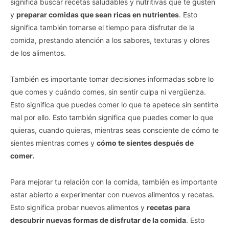
significa buscar recetas saludables y nutritivas que te gusten
y
preparar comidas que sean ricas en nutrientes
. Esto
Vida.es -
Do Not Process My Personal Information
significa también tomarse el tiempo para disfrutar de la
comida, prestando atención a los sabores, texturas y olores
If you wish to opt-out of the sale, sharing to third parties, or
de los alimentos.
processing of your personal or sensitive information for
targeted advertising by us, please use the below opt-out
También es importante tomar decisiones informadas sobre lo
section to confirm your selection. Please note that after your
que comes y cuándo comes, sin sentir culpa ni vergüenza.
opt-out request is processed you may continue seeing
Esto significa que puedes comer lo que te apetece sin sentirte
interest-based ads based on personal information utilized by
us or personal information disclosed to third parties prior to
mal por ello. Esto también significa que puedes comer lo que
your opt-out. You may separately opt-out of the further
quieras, cuando quieras, mientras seas consciente de cómo te
disclosure of your personal information by third parties on the
sientes mientras comes y
cómo te sientes después de
IAB’s list of downstream participants. This information may
comer.
also be disclosed by us to third parties on the
IAB’s List of
Downstream Participants
that may further disclose it to other
third parties.
Para mejorar tu relación con la comida, también es importante
estar abierto a experimentar con nuevos alimentos y recetas.
Personal Data Processing Opt Outs
Esto significa probar nuevos alimentos y
recetas para
descubrir nuevas formas de disfrutar de la comida
. Esto
I want to opt-out of the Sharing of my
personal data.