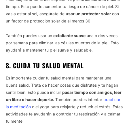
third parties.
tiempo. Esto puede aumentar tu riesgo de cáncer de piel. Si
vas a estar al sol, asegúrate de
usar un protector solar
con
Personal Data Processing Opt Outs
un factor de protección solar de al menos 30.
I want to opt-out of the Sharing of my
personal data.
Opted In
También puedes usar un
exfoliante suave
una o dos veces
por semana para eliminar las células muertas de la piel. Esto
I want to opt-out of the Sale of my
ayudará a mantener tu piel suave y saludable.
Personal Data.
Opted In
8. CUIDA TU SALUD MENTAL
I want to opt-out of processing my
Personal Data for Targeted Advertising.
Opted In
Es importante cuidar tu salud mental para mantener una
buena salud. Trata de hacer cosas que disfrutes y te hagan
I want to opt-out of Collection, Use,
Retention, Sale, and/or Sharing of my
sentir bien. Esto puede incluir
pasar tiempo con amigos, leer
Personal Data that Is Unrelated with the
Purposes for which it was collected.
un libro o hacer deporte.
También puedes intentar
practicar
Opted Out
la meditación
o el yoga para relajarte y reducir el estrés. Estas
actividades te ayudarán a controlar tu respiración y a calmar
CONFIRM
tu mente.