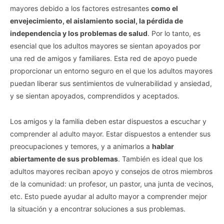
mayores debido a los factores estresantes
como el
envejecimiento, el aislamiento social, la pérdida de
independencia y los problemas de salud
. Por lo tanto, es
esencial que los adultos mayores se sientan apoyados por
una red de amigos y familiares. Esta red de apoyo puede
proporcionar un entorno seguro en el que los adultos mayores
puedan liberar sus sentimientos de vulnerabilidad y ansiedad,
y se sientan apoyados, comprendidos y aceptados.
Vida.es -
Do Not Process My Personal Information
Los amigos y la familia deben estar dispuestos a escuchar y
comprender al adulto mayor. Estar dispuestos a entender sus
If you wish to opt-out of the sale, sharing to third parties, or
preocupaciones y temores, y a animarlos a
hablar
processing of your personal or sensitive information for
targeted advertising by us, please use the below opt-out
abiertamente de sus problemas
. También es ideal que los
section to confirm your selection. Please note that after your
adultos mayores reciban apoyo y consejos de otros miembros
opt-out request is processed you may continue seeing
de la comunidad: un profesor, un pastor, una junta de vecinos,
interest-based ads based on personal information utilized by
etc. Esto puede ayudar al adulto mayor a comprender mejor
us or personal information disclosed to third parties prior to
la situación y a encontrar soluciones a sus problemas.
your opt-out. You may separately opt-out of the further
disclosure of your personal information by third parties on the