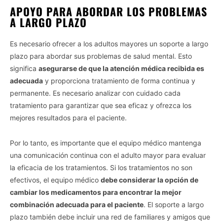
APOYO PARA ABORDAR LOS PROBLEMAS
IAB’s list of downstream participants. This information may
also be disclosed by us to third parties on the
IAB’s List of
A LARGO PLAZO
Downstream Participants
that may further disclose it to other
third parties.
Es necesario ofrecer a los adultos mayores un soporte a largo
plazo para abordar sus problemas de salud mental. Esto
Personal Data Processing Opt Outs
significa
asegurarse de que la atención médica recibida es
I want to opt-out of the Sharing of my
adecuada
y proporciona tratamiento de forma continua y
personal data.
Opted In
permanente. Es necesario analizar con cuidado cada
tratamiento para garantizar que sea eficaz y ofrezca los
I want to opt-out of the Sale of my
mejores resultados para el paciente.
Personal Data.
Opted In
Por lo tanto, es importante que el equipo médico mantenga
I want to opt-out of processing my
Personal Data for Targeted Advertising.
una comunicación continua con el adulto mayor para evaluar
Opted In
la eficacia de los tratamientos. Si los tratamientos no son
I want to opt-out of Collection, Use,
efectivos, el equipo médico
debe considerar la opción de
Retention, Sale, and/or Sharing of my
cambiar los medicamentos para encontrar la mejor
Personal Data that Is Unrelated with the
Purposes for which it was collected.
combinación adecuada para el paciente
. El soporte a largo
Opted Out
plazo también debe incluir una red de familiares y amigos que