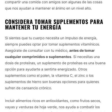
compartir una comida con amigos son algunas de las cosas
que nos ayudan a mantener el ánimo en un nivel alto.
CONSIDERA TOMAR SUPLEMENTOS PARA
MANTENER TU ENERGÍA
Vida.es -
Do Not Process My Personal Information
Si sientes que tu cuerpo necesita un impulso de energía,
siempre puedes optar por tomar suplementos vitamínicos.
If you wish to opt-out of the sale, sharing to third parties, or
processing of your personal or sensitive information for
Asegúrate de consultar con tu médico,
antes de tomar
targeted advertising by us, please use the below opt-out
cualquier comprimidos o suplementos
. Si necesitas una
section to confirm your selection. Please note that after your
dosis de proteínas, un suplemento de proteínas es una buena
opt-out request is processed you may continue seeing
opción para ayudarte a sentirte energizado. Otros
interest-based ads based on personal information utilized by
suplementos como el polen, la vitamina C, el zinc o los
us or personal information disclosed to third parties prior to
your opt-out. You may separately opt-out of the further
suplementos de hierro son buenas opciones para quienes
disclosure of your personal information by third parties on the
sufren de cansancio crónico.
IAB’s list of downstream participants. This information may
also be disclosed by us to third parties on the
IAB’s List of
Incluir alimentos ricos en antioxidantes, como frutos secos,
Downstream Participants
that may further disclose it to other
vayas y verduras de hoja verde, nos ayuda a combatir los
third parties.