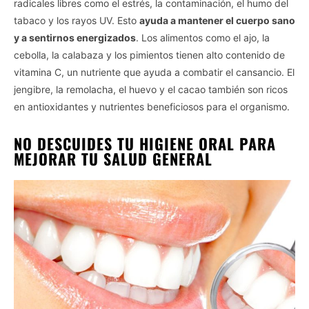
radicales libres como el estrés, la contaminación, el humo del
Personal Data Processing Opt Outs
tabaco y los rayos UV. Esto
ayuda a mantener el cuerpo sano
y a sentirnos energizados
. Los alimentos como el ajo, la
I want to opt-out of the Sharing of my
personal data.
cebolla, la calabaza y los pimientos tienen alto contenido de
Opted In
vitamina C, un nutriente que ayuda a combatir el cansancio. El
I want to opt-out of the Sale of my
jengibre, la remolacha, el huevo y el cacao también son ricos
Personal Data.
en antioxidantes y nutrientes beneficiosos para el organismo.
Opted In
I want to opt-out of processing my
NO DESCUIDES TU HIGIENE ORAL PARA
Personal Data for Targeted Advertising.
MEJORAR TU SALUD GENERAL
Opted In
I want to opt-out of Collection, Use,
Retention, Sale, and/or Sharing of my
Personal Data that Is Unrelated with the
Purposes for which it was collected.
Opted Out
CONFIRM