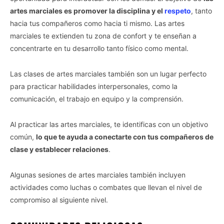
Personal Data Processing Opt Outs
artes marciales es promover la disciplina y el
respeto
, tanto
I want to opt-out of the Sharing of my
hacia tus compañeros como hacia ti mismo. Las artes
personal data.
Opted In
marciales te extienden tu zona de confort y te enseñan a
concentrarte en tu desarrollo tanto físico como mental.
I want to opt-out of the Sale of my
Personal Data.
Opted In
Las clases de artes marciales también son un lugar perfecto
para practicar habilidades interpersonales, como la
I want to opt-out of processing my
Personal Data for Targeted Advertising.
comunicación, el trabajo en equipo y la comprensión.
Opted In
I want to opt-out of Collection, Use,
Al practicar las artes marciales, te identificas con un objetivo
Retention, Sale, and/or Sharing of my
común,
lo que te ayuda a conectarte con tus compañeros de
Personal Data that Is Unrelated with the
Purposes for which it was collected.
clase y establecer relaciones
.
Opted Out
Algunas sesiones de artes marciales también incluyen
CONFIRM
actividades como luchas o combates que llevan el nivel de
compromiso al siguiente nivel.