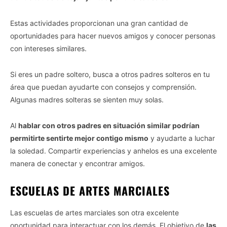
Estas actividades proporcionan una gran cantidad de
oportunidades para hacer nuevos amigos y conocer personas
con intereses similares.
Vida.es -
Do Not Process My Personal Information
Si eres un padre soltero, busca a otros padres solteros en tu
If you wish to opt-out of the sale, sharing to third parties, or
área que puedan ayudarte con consejos y comprensión.
processing of your personal or sensitive information for
Algunas madres solteras se sienten muy solas.
targeted advertising by us, please use the below opt-out
section to confirm your selection. Please note that after your
opt-out request is processed you may continue seeing
Al
hablar con otros padres en situación similar podrían
interest-based ads based on personal information utilized by
permitirte sentirte mejor contigo mismo
y ayudarte a luchar
us or personal information disclosed to third parties prior to
la soledad. Compartir experiencias y anhelos es una excelente
your opt-out. You may separately opt-out of the further
manera de conectar y encontrar amigos.
disclosure of your personal information by third parties on the
IAB’s list of downstream participants. This information may
ESCUELAS DE ARTES MARCIALES
also be disclosed by us to third parties on the
IAB’s List of
Downstream Participants
that may further disclose it to other
third parties.
Las escuelas de artes marciales son otra excelente
oportunidad para interactuar con los demás. El objetivo de
las