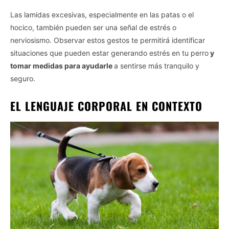
I want to opt-out of the Sharing of my
personal data.
Las lamidas excesivas, especialmente en las patas o el
Opted In
hocico, también pueden ser una señal de estrés o
nerviosismo. Observar estos gestos te permitirá identificar
I want to opt-out of the Sale of my
Personal Data.
situaciones que pueden estar generando estrés en tu perro
y
Opted In
tomar medidas para ayudarle
a sentirse más tranquilo y
I want to opt-out of processing my
seguro.
Personal Data for Targeted Advertising.
Opted In
EL LENGUAJE CORPORAL EN CONTEXTO
I want to opt-out of Collection, Use,
Retention, Sale, and/or Sharing of my
Personal Data that Is Unrelated with the
Purposes for which it was collected.
Opted Out
CONFIRM