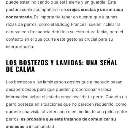
puede estar indicando que está alerta y en guardia. Esta
postura suele acompañarse de
orejas erectas y una mirada
concentrada.
Es importante tener en cuenta que algunas
Vida.es -
Do Not Process My Personal Information
razas de perros, como el Bulldog Francés, suelen inclinar la
cabeza con frecuencia debido a su estructura facial, pero el
If you wish to opt-out of the sale, sharing to third parties, or
contexto en el que ocurre este gesto es crucial para su
processing of your personal or sensitive information for
interpretación.
targeted advertising by us, please use the below opt-out
section to confirm your selection. Please note that after your
LOS BOSTEZOS Y LAMIDAS: UNA SEÑAL
opt-out request is processed you may continue seeing
DE CALMA
interest-based ads based on personal information utilized by
us or personal information disclosed to third parties prior to
Los bostezos y las lamidas son gestos que a menudo pasan
your opt-out. You may separately opt-out of the further
disclosure of your personal information by third parties on the
desapercibidos pero que pueden proporcionar valiosa
IAB’s list of downstream participants. This information may
información sobre el estado emocional de tu perro. Cuando un
also be disclosed by us to third parties on the
IAB’s List of
perro bosteza en situaciones que no parecen requerirlo, como
Downstream Participants
that may further disclose it to other
durante una visita al veterinario o en medio de una pelea entre
third parties.
perros,
es probable que esté tratando de comunicar su
Personal Data Processing Opt Outs
ansiedad
o incomodidad.