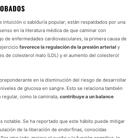
ROBADOS
 intuición o sabiduría popular; están respaldados por una
nsenso en la literatura médica de que caminar con
sgo de enfermedades cardiovasculares, la primera causa de
ejercicio
favorece la regulación de la presión arterial
y
eles de colesterol malo (LDL) y el aumento del colesterol
 preponderante en la disminución del riesgo de desarrollar
os niveles de glucosa en sangre. Esto se relaciona también
ca regular, como la caminata,
contribuye a un balance
es notable. Se ha reportado que este hábito puede mitigar
ulación de la liberación de endorfinas, conocidas
Por otro lado, mejora el sueño y la función cognitiva, lo