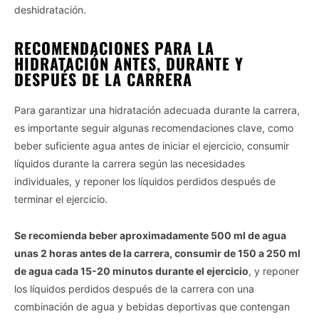
deshidratación.
RECOMENDACIONES PARA LA
HIDRATACIÓN ANTES, DURANTE Y
DESPUÉS DE LA CARRERA
Para garantizar una hidratación adecuada durante la carrera,
es importante seguir algunas recomendaciones clave, como
beber suficiente agua antes de iniciar el ejercicio, consumir
líquidos durante la carrera según las necesidades
Vida.es -
Do Not Process My Personal Information
individuales, y reponer los líquidos perdidos después de
terminar el ejercicio.
If you wish to opt-out of the sale, sharing to third parties, or
processing of your personal or sensitive information for
Se recomienda beber aproximadamente 500 ml de agua
targeted advertising by us, please use the below opt-out
section to confirm your selection. Please note that after your
unas 2 horas antes de la carrera, consumir de 150 a 250 ml
opt-out request is processed you may continue seeing
de agua cada 15-20 minutos durante el ejercicio
, y reponer
interest-based ads based on personal information utilized by
los líquidos perdidos después de la carrera con una
us or personal information disclosed to third parties prior to
combinación de agua y bebidas deportivas que contengan
your opt-out. You may separately opt-out of the further