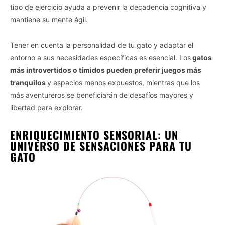
tipo de ejercicio ayuda a prevenir la decadencia cognitiva y
mantiene su mente ágil.
Vida.es -
Do Not Process My Personal Information
Tener en cuenta la personalidad de tu gato y adaptar el
If you wish to opt-out of the sale, sharing to third parties, or
entorno a sus necesidades específicas es esencial. Los
gatos
processing of your personal or sensitive information for
más introvertidos o tímidos pueden preferir juegos más
targeted advertising by us, please use the below opt-out
tranquilos
y espacios menos expuestos, mientras que los
section to confirm your selection. Please note that after your
más aventureros se beneficiarán de desafíos mayores y
opt-out request is processed you may continue seeing
libertad para explorar.
interest-based ads based on personal information utilized by
us or personal information disclosed to third parties prior to
ENRIQUECIMIENTO SENSORIAL: UN
your opt-out. You may separately opt-out of the further
disclosure of your personal information by third parties on the
UNIVERSO DE SENSACIONES PARA TU
IAB’s list of downstream participants. This information may
GATO
also be disclosed by us to third parties on the
IAB’s List of
Downstream Participants
that may further disclose it to other
third parties.
Personal Data Processing Opt Outs
I want to opt-out of the Sharing of my