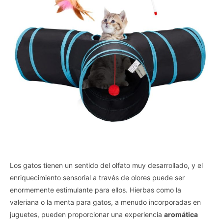
personal data.
Opted In
I want to opt-out of the Sale of my
Personal Data.
Opted In
I want to opt-out of processing my
Personal Data for Targeted Advertising.
Opted In
I want to opt-out of Collection, Use,
Retention, Sale, and/or Sharing of my
Personal Data that Is Unrelated with the
Purposes for which it was collected.
Opted Out
CONFIRM
Los gatos tienen un sentido del olfato muy desarrollado, y el
enriquecimiento sensorial a través de olores puede ser
enormemente estimulante para ellos. Hierbas como la
valeriana o la menta para gatos, a menudo incorporadas en
juguetes, pueden proporcionar una experiencia
aromática