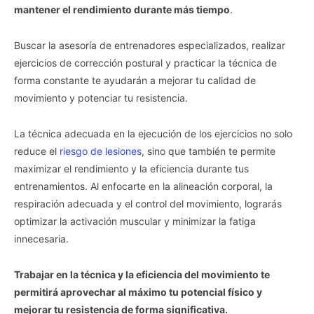
mantener el rendimiento durante más tiempo
.
Buscar la asesoría de entrenadores especializados, realizar
ejercicios de corrección postural y practicar la técnica de
Vida.es -
Do Not Process My Personal Information
forma constante te ayudarán a mejorar tu calidad de
movimiento y potenciar tu resistencia.
If you wish to opt-out of the sale, sharing to third parties, or
processing of your personal or sensitive information for
La técnica adecuada en la ejecución de los ejercicios no solo
targeted advertising by us, please use the below opt-out
reduce el
riesgo de lesiones
, sino que también te permite
section to confirm your selection. Please note that after your
maximizar el rendimiento y la eficiencia durante tus
opt-out request is processed you may continue seeing
interest-based ads based on personal information utilized by
entrenamientos. Al enfocarte en la alineación corporal, la
us or personal information disclosed to third parties prior to
respiración adecuada y el control del movimiento, lograrás
your opt-out. You may separately opt-out of the further
optimizar la activación muscular y minimizar la fatiga
disclosure of your personal information by third parties on the
innecesaria.
IAB’s list of downstream participants. This information may
also be disclosed by us to third parties on the
IAB’s List of
Downstream Participants
that may further disclose it to other
Trabajar en la técnica y la eficiencia del movimiento te
third parties.
permitirá aprovechar al máximo tu potencial físico y
mejorar tu resistencia de forma significativa.
Personal Data Processing Opt Outs