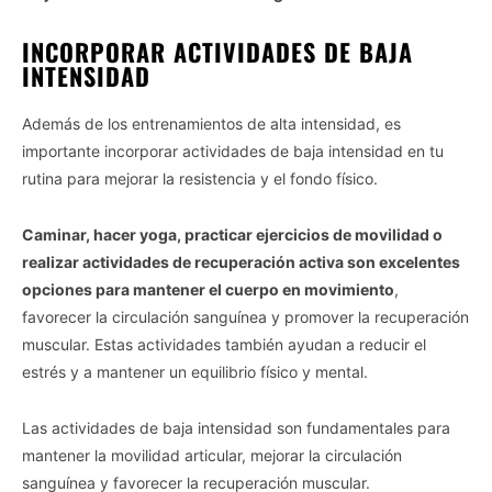
I want to opt-out of the Sharing of my
INCORPORAR ACTIVIDADES DE BAJA
personal data.
INTENSIDAD
Opted In
I want to opt-out of the Sale of my
Además de los entrenamientos de alta intensidad, es
Personal Data.
importante incorporar actividades de baja intensidad en tu
Opted In
rutina para mejorar la resistencia y el fondo físico.
I want to opt-out of processing my
Personal Data for Targeted Advertising.
Opted In
Caminar, hacer yoga, practicar ejercicios de movilidad o
realizar actividades de recuperación activa son excelentes
I want to opt-out of Collection, Use,
Retention, Sale, and/or Sharing of my
opciones para mantener el cuerpo en movimiento
,
Personal Data that Is Unrelated with the
Purposes for which it was collected.
favorecer la circulación sanguínea y promover la recuperación
Opted Out
muscular. Estas actividades también ayudan a reducir el
estrés y a mantener un equilibrio físico y mental.
CONFIRM
Las actividades de baja intensidad son fundamentales para
mantener la movilidad articular, mejorar la circulación
sanguínea y favorecer la recuperación muscular.