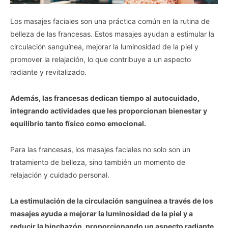
Los masajes faciales son una práctica común en la rutina de
belleza de las francesas. Estos masajes ayudan a estimular la
circulación sanguínea, mejorar la luminosidad de la piel y
Vida.es -
Do Not Process My Personal Information
promover la relajación, lo que contribuye a un aspecto
radiante y revitalizado.
If you wish to opt-out of the sale, sharing to third parties, or
processing of your personal or sensitive information for
targeted advertising by us, please use the below opt-out
Además, las francesas dedican tiempo al autocuidado,
section to confirm your selection. Please note that after your
integrando actividades que les proporcionan bienestar y
opt-out request is processed you may continue seeing
equilibrio tanto físico como emocional.
interest-based ads based on personal information utilized by
us or personal information disclosed to third parties prior to
Para las francesas, los masajes faciales no solo son un
your opt-out. You may separately opt-out of the further
disclosure of your personal information by third parties on the
tratamiento de belleza, sino también un momento de
IAB’s list of downstream participants. This information may
relajación y cuidado personal.
also be disclosed by us to third parties on the
IAB’s List of
Downstream Participants
that may further disclose it to other
La estimulación de la circulación sanguínea a través de los
third parties.
masajes ayuda a mejorar la luminosidad de la piel y a
Personal Data Processing Opt Outs
reducir la hinchazón, proporcionando un aspecto radiante