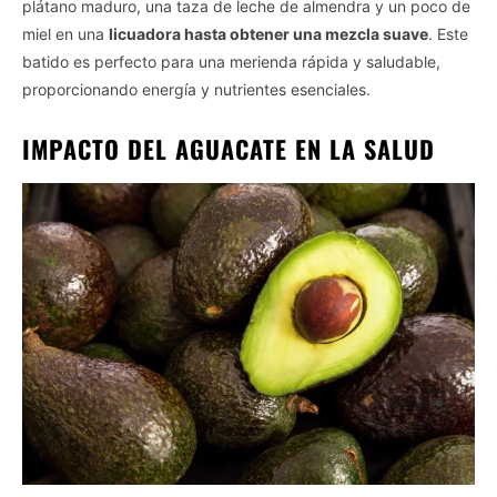
plátano maduro, una taza de leche de almendra y un poco de
miel en una
licuadora hasta obtener una mezcla suave
. Este
batido es perfecto para una merienda rápida y saludable,
proporcionando energía y nutrientes esenciales.
IMPACTO DEL AGUACATE EN LA SALUD