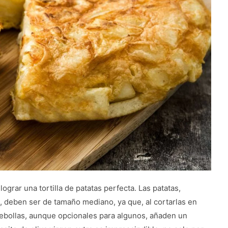
ograr una tortilla de patatas perfecta. Las patatas,
, deben ser de tamaño mediano, ya que, al cortarlas en
cebollas, aunque opcionales para algunos, añaden un