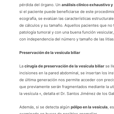
pérdida del órgano. Un
análisis clínico exhaustivo 
si el paciente puede beneficiarse de este procedim
ecografía, se evalúan las características estructurale
de cálculos y su tamaño. Aquellos pacientes que no
patología tumoral y con una buena función vesicular,
con independencia del número y tamaño de las litiasi
Preservación de la vesícula biliar
La
cirugía de preservación de la vesícula biliar
se ll
incisiones en la pared abdominal, se insertan los in
de última generación nos permite acceder con precisión
que previamente serán fragmentados mediante la utili
la vesícula «, detalla el Dr. Santos Jiménez de los Ga
Además, si se detecta algún
pólipo en la vesícula
, e
examinado en busca de posibles anomalías.