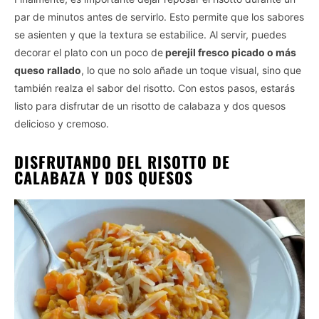
Vida.es -
Do Not Process My Personal Information
par de minutos antes de servirlo. Esto permite que los sabores
se asienten y que la textura se estabilice. Al servir, puedes
If you wish to opt-out of the sale, sharing to third parties, or
processing of your personal or sensitive information for
decorar el plato con un poco de
perejil fresco picado o más
targeted advertising by us, please use the below opt-out
queso rallado
, lo que no solo añade un toque visual, sino que
section to confirm your selection. Please note that after your
también realza el sabor del risotto. Con estos pasos, estarás
opt-out request is processed you may continue seeing
listo para disfrutar de un risotto de calabaza y dos quesos
interest-based ads based on personal information utilized by
delicioso y cremoso.
us or personal information disclosed to third parties prior to
your opt-out. You may separately opt-out of the further
DISFRUTANDO DEL RISOTTO DE
disclosure of your personal information by third parties on the
IAB’s list of downstream participants. This information may
CALABAZA Y DOS QUESOS
also be disclosed by us to third parties on the
IAB’s List of
Downstream Participants
that may further disclose it to other
third parties.
Personal Data Processing Opt Outs
I want to opt-out of the Sharing of my
personal data.
Opted In