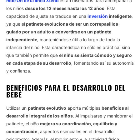
Ride On de la línea Xtend
están diseñados para acompañar a
los niños
desde los 12 meses hasta los 12 años
. Esta
capacidad de ajuste se traduce en una
inversión
inteligente
,
ya que el
patinete evoluciona de ser un correpasillos
guiado por un adulto a convertirse en un patinete
independiente,
manteniéndose útil a lo largo de toda la
infancia del niño. Esta característica no solo es práctica, sino
que también permite que
el niño se sienta cómodo y seguro
en cada etapa de su desarrollo
, fomentando así su autonomía
y confianza.
BENEFICIOS PARA EL DESARROLLO DEL
BEBÉ
Utilizar un
patinete evolutivo
aporta múltiples
beneficios al
desarrollo integral de los niños
. Al impulsarse y maniobrar el
patinete, el niño
mejora su coordinación, equilibrio y
concentración,
aspectos esenciales en el desarrollo
psicomotor. Además, el movimiento y la actividad física