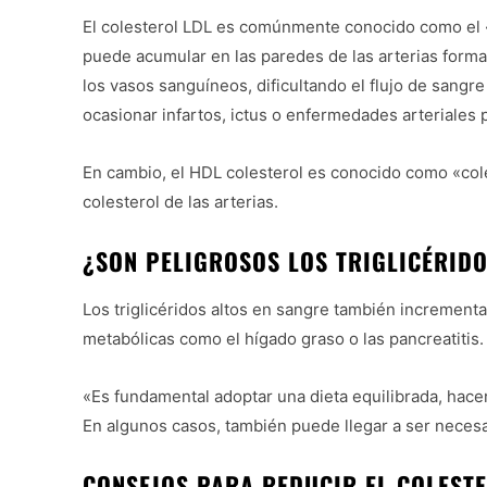
El colesterol LDL es comúnmente conocido como el 
puede acumular en las paredes de las arterias form
los vasos sanguíneos, dificultando el flujo de sangre
ocasionar infartos, ictus o enfermedades arteriales p
En cambio, el HDL colesterol es conocido como «cole
colesterol de las arterias.
¿SON PELIGROSOS LOS TRIGLICÉRID
Los triglicéridos altos en sangre también increment
metabólicas como el hígado graso o las pancreatitis.
«Es fundamental adoptar una dieta equilibrada, hace
En algunos casos, también puede llegar a ser necesar
CONSEJOS PARA REDUCIR EL COLESTE