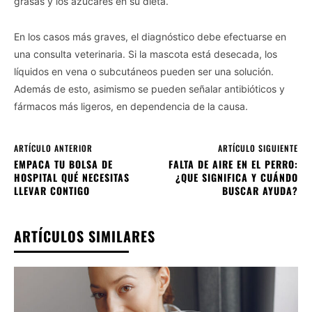
grasas y los azúcares en su dieta.
Personal Data Processing Opt Outs
En los casos más graves, el diagnóstico debe efectuarse en
I want to opt-out of the Sharing of my
una consulta veterinaria. Si la mascota está desecada, los
personal data.
Opted In
líquidos en vena o subcutáneos pueden ser una solución.
Además de esto, asimismo se pueden señalar antibióticos y
I want to opt-out of the Sale of my
fármacos más ligeros, en dependencia de la causa.
Personal Data.
Opted In
I want to opt-out of processing my
ARTÍCULO ANTERIOR
ARTÍCULO SIGUIENTE
Personal Data for Targeted Advertising.
EMPACA TU BOLSA DE
FALTA DE AIRE EN EL PERRO:
Opted In
HOSPITAL QUÉ NECESITAS
¿QUE SIGNIFICA Y CUÁNDO
LLEVAR CONTIGO
BUSCAR AYUDA?
I want to opt-out of Collection, Use,
Retention, Sale, and/or Sharing of my
Personal Data that Is Unrelated with the
Purposes for which it was collected.
ARTÍCULOS SIMILARES
Opted Out
CONFIRM