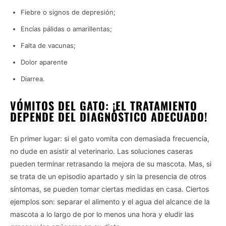
Fiebre o signos de depresión;
Encías pálidas o amarillentas;
Falta de vacunas;
Dolor aparente
Vida.es -
Do Not Process My Personal Information
Diarrea.
If you wish to opt-out of the sale, sharing to third parties, or
VÓMITOS DEL GATO: ¡EL TRATAMIENTO
processing of your personal or sensitive information for
DEPENDE DEL DIAGNÓSTICO ADECUADO!
targeted advertising by us, please use the below opt-out
section to confirm your selection. Please note that after your
opt-out request is processed you may continue seeing
En primer lugar: si el gato vomita con demasiada frecuencia,
interest-based ads based on personal information utilized by
no dude en asistir al veterinario. Las soluciones caseras
us or personal information disclosed to third parties prior to
pueden terminar retrasando la mejora de su mascota. Mas, si
your opt-out. You may separately opt-out of the further
se trata de un episodio apartado y sin la presencia de otros
disclosure of your personal information by third parties on the
síntomas, se pueden tomar ciertas medidas en casa. Ciertos
IAB’s list of downstream participants. This information may
also be disclosed by us to third parties on the
IAB’s List of
ejemplos son: separar el alimento y el agua del alcance de la
Downstream Participants
that may further disclose it to other
mascota a lo largo de por lo menos una hora y eludir las
third parties.