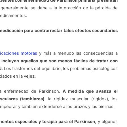
cientes con enfermedad de Parkinson primaria presentan
 generalmente se debe a la interacción de la pérdida de
 medicamentos.
a medicación para contrarrestar tales efectos secundarios
icaciones motoras
y más a menudo las consecuencias a
 incluyen aquellos que son menos fáciles de tratar con
d
. Los trastornos del equilibrio, los problemas psicológicos
iados en la vejez.
la enfermedad de Parkinson.
A medida que avanza el
sculares (temblores)
, la rigidez muscular (rigidez), los
peorar y también extenderse a los brazos y las piernas.
ntos especiales y terapia para el Parkinson
, y algunos