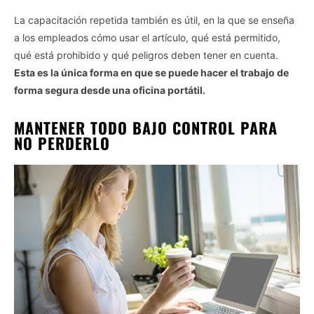
I want to opt-out of the Sharing of my
La capacitación repetida también es útil, en la que se enseña
personal data.
Opted In
a los empleados cómo usar el artículo, qué está permitido,
qué está prohibido y qué peligros deben tener en cuenta.
I want to opt-out of the Sale of my
Personal Data.
Esta es la única forma en que se puede hacer el trabajo de
Opted In
forma segura desde una oficina portátil.
I want to opt-out of processing my
Personal Data for Targeted Advertising.
MANTENER TODO BAJO CONTROL PARA
Opted In
NO PERDERLO
I want to opt-out of Collection, Use,
Retention, Sale, and/or Sharing of my
Personal Data that Is Unrelated with the
Purposes for which it was collected.
Opted Out
CONFIRM