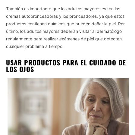
third parties.
También es importante que los adultos mayores eviten las
cremas autobronceadoras y los bronceadores, ya que estos
Personal Data Processing Opt Outs
productos contienen químicos que pueden dañar la piel. Por
I want to opt-out of the Sharing of my
último, los adultos mayores deberían visitar al dermatólogo
personal data.
Opted In
regularmente para realizar exámenes de piel que detecten
cualquier problema a tiempo.
I want to opt-out of the Sale of my
Personal Data.
Opted In
USAR PRODUCTOS PARA EL CUIDADO DE
LOS OJOS
I want to opt-out of processing my
Personal Data for Targeted Advertising.
Opted In
I want to opt-out of Collection, Use,
Retention, Sale, and/or Sharing of my
Personal Data that Is Unrelated with the
Purposes for which it was collected.
Opted Out
CONFIRM