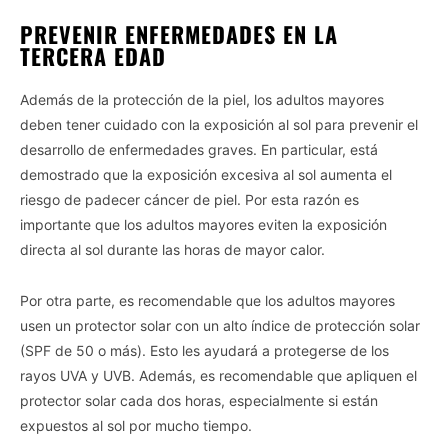
PREVENIR ENFERMEDADES EN LA
TERCERA EDAD
Además de la protección de la piel, los adultos mayores
deben tener cuidado con la exposición al sol para prevenir el
desarrollo de enfermedades graves. En particular, está
Vida.es -
Do Not Process My Personal Information
demostrado que la exposición excesiva al sol aumenta el
riesgo de padecer cáncer de piel. Por esta razón es
If you wish to opt-out of the sale, sharing to third parties, or
importante que los adultos mayores eviten la exposición
processing of your personal or sensitive information for
directa al sol durante las horas de mayor calor.
targeted advertising by us, please use the below opt-out
section to confirm your selection. Please note that after your
opt-out request is processed you may continue seeing
Por otra parte, es recomendable que los adultos mayores
interest-based ads based on personal information utilized by
usen un protector solar con un alto índice de protección solar
us or personal information disclosed to third parties prior to
(SPF de 50 o más). Esto les ayudará a protegerse de los
your opt-out. You may separately opt-out of the further
rayos UVA y UVB. Además, es recomendable que apliquen el
disclosure of your personal information by third parties on the
protector solar cada dos horas, especialmente si están
IAB’s list of downstream participants. This information may
also be disclosed by us to third parties on the
IAB’s List of
expuestos al sol por mucho tiempo.
Downstream Participants
that may further disclose it to other