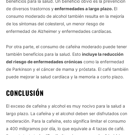
beneficios para la salud. Un beneficio obvio es la prevención
Opted In
de diversos trastornos y
enfermedades a largo plazo.
El
consumo moderado de alcohol también resulta en la mejoría
I want to opt-out of processing my
Personal Data for Targeted Advertising.
de los síntomas del colesterol, un menor riesgo de
Opted In
enfermedad de Alzheimer y enfermedades cardíacas.
I want to opt-out of Collection, Use,
Retention, Sale, and/or Sharing of my
Personal Data that Is Unrelated with the
Por otra parte, el consumo de cafeína moderado puede tener
Purposes for which it was collected.
también beneficios para la salud. Esto
incluye la reducción
Opted Out
del riesgo de enfermedades crónicas
como la enfermedad
CONFIRM
de Parkinson y el cáncer de mama y próstata. El café también
puede mejorar la salud cardíaca y la memoria a corto plazo.
CONCLUSIÓN
El exceso de cafeína y alcohol es muy nocivo para la salud a
largo plazo. La cafeína y el alcohol deben ser disfrutados con
moderación. Para la cafeína, esto significa limitar el consumo
a 400 miligramos por día, lo que equivale a 4 tazas de café.