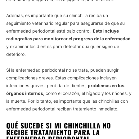
Opted In
Además, es importante que su chinchilla reciba un
I want to opt-out of the Sale of my
Personal Data.
seguimiento veterinario regular para asegurarse de que su
Opted In
enfermedad periodontal esté bajo control.
Esto incluye
I want to opt-out of processing my
radiografías para monitorear el progreso de la enfermedad
Personal Data for Targeted Advertising.
y examinar los dientes para detectar cualquier signo de
Opted In
deterioro.
I want to opt-out of Collection, Use,
Retention, Sale, and/or Sharing of my
Personal Data that Is Unrelated with the
Si la enfermedad periodontal no se trata, pueden surgir
Purposes for which it was collected.
complicaciones graves. Estas complicaciones incluyen
Opted Out
infecciones graves, pérdida de dientes,
problemas en los
CONFIRM
órganos internos
, como el corazón, el hígado y los riñones, y
la muerte. Por lo tanto, es importante que las chinchillas con
enfermedad periodontal reciban tratamiento inmediato.
QUÉ SUCEDE SI MI CHINCHILLA NO
RECIBE TRATAMIENTO PARA LA
ENFERMEDAD PERIODONTAL