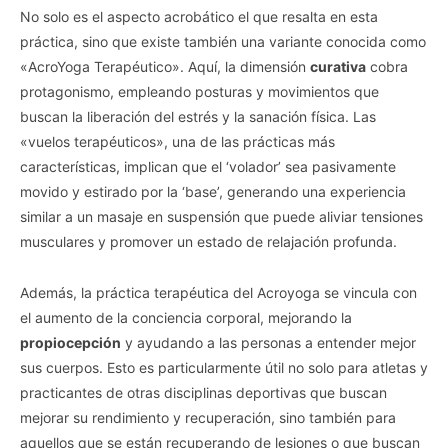
No solo es el aspecto acrobático el que resalta en esta
práctica, sino que existe también una variante conocida como
«AcroYoga Terapéutico». Aquí, la dimensión
curativa
cobra
protagonismo, empleando posturas y movimientos que
Vida.es -
Do Not Process My Personal Information
buscan la liberación del estrés y la sanación física. Las
«vuelos terapéuticos», una de las prácticas más
If you wish to opt-out of the sale, sharing to third parties, or
características, implican que el ‘volador’ sea pasivamente
processing of your personal or sensitive information for
movido y estirado por la ‘base’, generando una experiencia
targeted advertising by us, please use the below opt-out
similar a un masaje en suspensión que puede aliviar tensiones
section to confirm your selection. Please note that after your
musculares y promover un estado de relajación profunda.
opt-out request is processed you may continue seeing
interest-based ads based on personal information utilized by
us or personal information disclosed to third parties prior to
Además, la práctica terapéutica del Acroyoga se vincula con
your opt-out. You may separately opt-out of the further
el aumento de la conciencia corporal, mejorando la
disclosure of your personal information by third parties on the
propiocepción
y ayudando a las personas a entender mejor
IAB’s list of downstream participants. This information may
sus cuerpos. Esto es particularmente útil no solo para atletas y
also be disclosed by us to third parties on the
IAB’s List of
practicantes de otras disciplinas deportivas que buscan
Downstream Participants
that may further disclose it to other
third parties.
mejorar su rendimiento y recuperación, sino también para
aquellos que se están recuperando de lesiones o que buscan