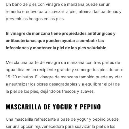
Un baño de pies con vinagre de manzana puede ser un
Vida.es -
Do Not Process My Personal Information
remedio efectivo para suavizar la piel, eliminar las bacterias y
prevenir los hongos en los pies.
If you wish to opt-out of the sale, sharing to third parties, or
processing of your personal or sensitive information for
El vinagre de manzana tiene propiedades antifúngicas y
targeted advertising by us, please use the below opt-out
antibacterianas que pueden ayudar a combatir las
section to confirm your selection. Please note that after your
opt-out request is processed you may continue seeing
infecciones y mantener la piel de los pies saludable.
interest-based ads based on personal information utilized by
us or personal information disclosed to third parties prior to
Mezcla una parte de vinagre de manzana con tres partes de
your opt-out. You may separately opt-out of the further
agua tibia en un recipiente grande y sumerge tus pies durante
disclosure of your personal information by third parties on the
15-20 minutos. El vinagre de manzana también puede ayudar
IAB’s list of downstream participants. This information may
also be disclosed by us to third parties on the
IAB’s List of
a neutralizar los olores desagradables y a equilibrar el pH de
Downstream Participants
that may further disclose it to other
la piel de los pies, dejándolos frescos y suaves.
third parties.
MASCARILLA DE YOGUR Y PEPINO
Personal Data Processing Opt Outs
I want to opt-out of the Sharing of my
Una mascarilla refrescante a base de yogur y pepino puede
personal data.
ser una opción rejuvenecedora para suavizar la piel de los
Opted In