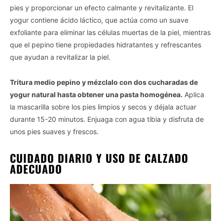
pies y proporcionar un efecto calmante y revitalizante. El
I want to opt-out of the Sale of my
yogur contiene ácido láctico, que actúa como un suave
Personal Data.
Opted In
exfoliante para eliminar las células muertas de la piel, mientras
que el pepino tiene propiedades hidratantes y refrescantes
I want to opt-out of processing my
Personal Data for Targeted Advertising.
que ayudan a revitalizar la piel.
Opted In
Tritura medio pepino y mézclalo con dos cucharadas de
I want to opt-out of Collection, Use,
Retention, Sale, and/or Sharing of my
yogur natural hasta obtener una pasta homogénea.
Aplica
Personal Data that Is Unrelated with the
Purposes for which it was collected.
la mascarilla sobre los pies limpios y secos y déjala actuar
Opted Out
durante 15-20 minutos. Enjuaga con agua tibia y disfruta de
unos pies suaves y frescos.
CONFIRM
CUIDADO DIARIO Y USO DE CALZADO
ADECUADO